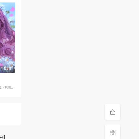
至01集
佐武宇绮,三木真一郎,伊濑茉莉也,古川登志夫,松山鹰志,土井美加,Katsutoshi,Matsuzaki,羽多野涉,Wataru,Hatano,羽多野涉,橘龙丸
网]