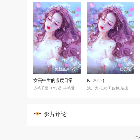
更新至第12集
已完结
女高中生的虚度日常 女子高生の無駄づかい (2019)
K (2012)
赤崎千夏,,户松遥,,丰崎爱生,,长绳麻理亚,,富田美忧,,高桥李依,,佐藤聪美,,市道真央,,兴津和幸,,上田丽奈,,名冢佳织,,落合福嗣,,松冈祯丞,,岛崎信长
浪川大辅,,杉田智和,,福山润,,宫野真守,,津田健次郎,,小松未可子,,堀江由衣,,泽城美雪,,小野大辅,,樱井孝宏
影片评论
Co