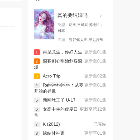
真的要结婚吗
类型：
动画,日韩动漫
地区：
日本
主演：
熊谷健太郎,早见沙织
再见龙生，你好人生
更新至01集
1
浪客剑心明治剑客浪
更新至01集
2
漫
Acro Trip
更新至02集
3
Re：从零
更新至01集
4
开始的异世
新网球王子 U-17
更新至01集
5
女高中生的虚度日
更新至第12集
6
常
K (2012)
已完结
7
缘结甘神家
更新至01集
8