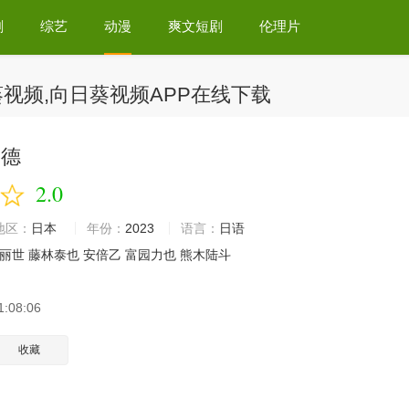
剧
综艺
动漫
爽文短剧
伦理片
视频,向日葵视频APP在线下载
查德
2.0
区：
日本
年份：
2023
语言：
日语
丽世
藤林泰也
安倍乙
富园力也
熊木陆斗
1:08:06
收藏