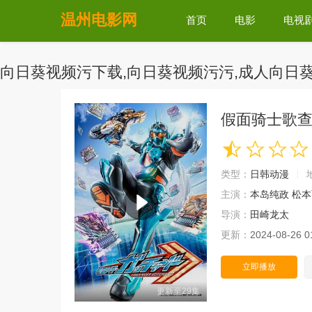
温州电影网
首页
电影
电视
向日葵视频污下载,向日葵视频污污,成人向日葵
假面骑士歌
类型：
日韩动漫
地
主演：
本岛纯政
松本
导演：
田崎龙太
更新：
2024-08-26 0
立即播放
更新至29集