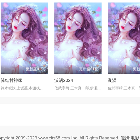
更新至01集
更新至01集
更新
缘结甘神家
漩涡2024
漩涡
铃木崚汰,上坂堇,本渡枫,若山诗音,水树奈奈,安济知佳,岛田敏
佐武宇绮,三木真一郎,伊濑茉莉也,古川登志夫,松山鹰志,土井美加,Katsutoshi,Matsuzaki,羽多野涉,Wataru,Hatano,羽多野涉,橘龙丸
pyright
2009-2023 www.cits58.com Inc. All Rights Reserved.
[温州电影