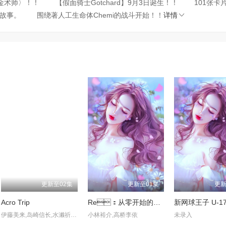
！！ 【假面骑士Gotchard】9月3日诞生！！ 101张
故事。 围绕著人工生命体Chemi的战斗开始！！
详情
更新至02集
更新至01集
更新
Acro Trip
Re：从零开始的异世界生活第三季反击篇
伊藤美来,岛崎信长,水濑祈,河西健吾,森久保祥太郎,花井美春,泽城千春,子安武人,相马康一,龟山雄慈
小林裕介,高桥李依
未录入