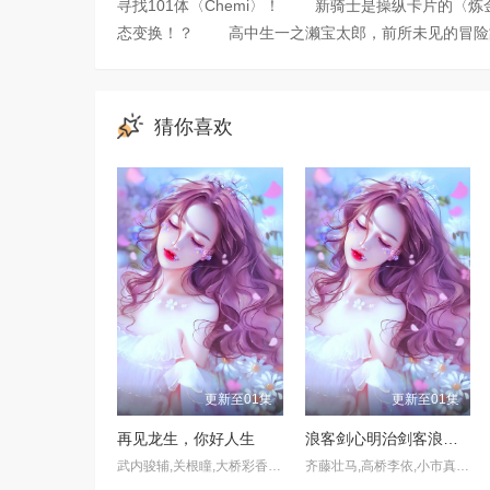
寻找101体〈Chemi〉！ 新骑士是操纵卡片的〈炼金术师〉
态变换！？ 高中生一之濑宝太郎，前所未见的冒险
猜你喜欢
更新至01集
更新至01集
再见龙生，你好人生
浪客剑心明治剑客浪漫谭第二季
武内骏辅,关根瞳,大桥彩香,佐佐木未来,松永茜,石毛翔弥,天海由梨奈,朝日奈丸佳,水中雅章,小仓唯,野津山幸宏,日野聪,金元寿子,松冈美里,松井惠理子
齐藤壮马,高桥李依,小市真琴,八代拓,大西沙织,内田雄马,日野聪,古川慎,山下大辉,山根绮,中村悠一