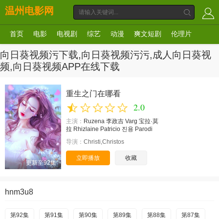
温州电影网
首页
电影
电视剧
综艺
动漫
爽文短剧
伦理片
向日葵视频污下载,向日葵视频污污,成人向日葵视
频,向日葵视频APP在线下载
重生之门在哪看
2.0
主演：
Ruzena
李政吉
Varg
宝拉·莫
拉
Rhizlaine
Patricio
진용
Parodi
导演：
Christi,Christos
立即播放
收藏
更新至92集
hnm3u8
第92集
第91集
第90集
第89集
第88集
第87集