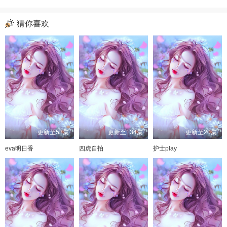
第20集
第19集
第18集
第17集
第16集
第15集
第14集
第13集
第12集
第11集
第10集
第09集
猜你喜欢
第08集
第07集
第06集
第05集
第04集
第03集
第02集
第01集
更新至53集
更新至134集
更新至20集
eva明日香
四虎自拍
护士play